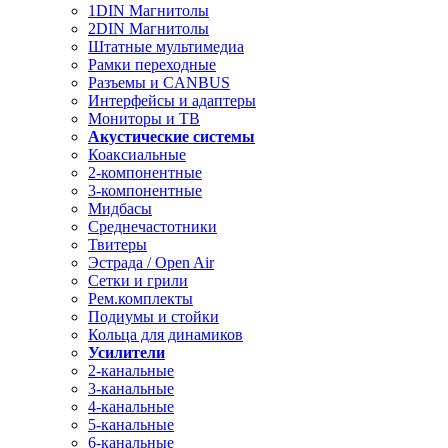
1DIN Магнитолы
2DIN Магнитолы
Штатные мультимедиа
Рамки переходные
Разъемы и CANBUS
Интерфейсы и адаптеры
Мониторы и ТВ
Акустические системы
Коаксиальные
2-компонентные
3-компонентные
Мидбасы
Среднечастотники
Твитеры
Эстрада / Open Air
Сетки и грили
Рем.комплекты
Подиумы и стойки
Кольца для динамиков
Усилители
2-канальные
3-канальные
4-канальные
5-канальные
6-канальные