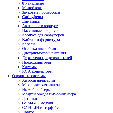
8-канальные
Моноблоки
Звуковые процессоры
Сабвуферы
Динамики
Активные в корпусе
Пассивные в корпусе
Корпуса для сабвуферов
Кабели и фурнитура
Кабели
Оплётка для кабеля
Дистрибьюторы питания
Держатели предохранителей
Предохранители
Клеммы
RCA-коннекторы
Охранные системы
Автосигнализации
Механическая защита
Иммобилайзеры
Модули обхода иммобилайзера
Датчики
GSM/GPS модули
CAN-LIN интерфейсы
Другое