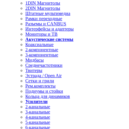
1DIN Магнитолы
2DIN Магнитолы
Штатные мультимедиа
Рамки переходные
Разъемы и CANBUS
Интерфейсы и адаптеры
Мониторы и ТВ
Акустические системы
Коаксиальные
2-компонентные
3-компонентные
Мидбасы
Среднечастотники
Твитеры
Эстрада / Open Air
Сетки и грили
Рем.комплекты
Подиумы и стойки
Кольца для динамиков
Усилители
2-канальные
3-канальные
4-канальные
5-канальные
6-канальные