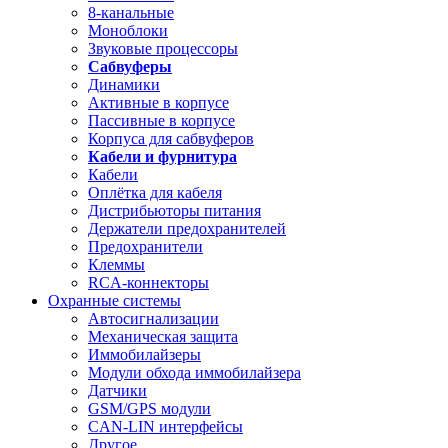
8-канальные
Моноблоки
Звуковые процессоры
Сабвуферы
Динамики
Активные в корпусе
Пассивные в корпусе
Корпуса для сабвуферов
Кабели и фурнитура
Кабели
Оплётка для кабеля
Дистрибьюторы питания
Держатели предохранителей
Предохранители
Клеммы
RCA-коннекторы
Охранные системы
Автосигнализации
Механическая защита
Иммобилайзеры
Модули обхода иммобилайзера
Датчики
GSM/GPS модули
CAN-LIN интерфейсы
Другое