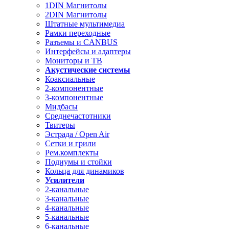
1DIN Магнитолы
2DIN Магнитолы
Штатные мультимедиа
Рамки переходные
Разъемы и CANBUS
Интерфейсы и адаптеры
Мониторы и ТВ
Акустические системы
Коаксиальные
2-компонентные
3-компонентные
Мидбасы
Среднечастотники
Твитеры
Эстрада / Open Air
Сетки и грили
Рем.комплекты
Подиумы и стойки
Кольца для динамиков
Усилители
2-канальные
3-канальные
4-канальные
5-канальные
6-канальные