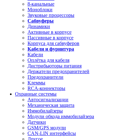
8-канальные
Моноблоки
Звуковые процессоры
Сабвуферы
Динамики
Активные в корпусе
Пассивные в корпусе
Корпуса для сабвуферов
Кабели и фурнитура
Кабели
Оплётка для кабеля
Дистрибьюторы питания
Держатели предохранителей
Предохранители
Клеммы
RCA-коннекторы
Охранные системы
Автосигнализации
Механическая защита
Иммобилайзеры
Модули обхода иммобилайзера
Датчики
GSM/GPS модули
CAN-LIN интерфейсы
Другое