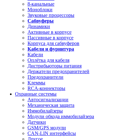
8-канальные
Моноблоки
Звуковые процессоры
Сабвуферы
Динамики
Активные в корпусе
Пассивные в корпусе
Корпуса для сабвуферов
Кабели и фурнитура
Кабели
Оплётка для кабеля
Дистрибьюторы питания
Держатели предохранителей
Предохранители
Клеммы
RCA-коннекторы
Охранные системы
Автосигнализации
Механическая защита
Иммобилайзеры
Модули обхода иммобилайзера
Датчики
GSM/GPS модули
CAN-LIN интерфейсы
Другое