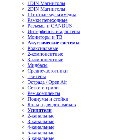
1DIN Магнитолы
2DIN Магнитолы
Штатные мультимедиа
Рамки переходные
Разъемы и CANBUS
Интерфейсы и адаптеры
Мониторы и ТВ
Акустические системы
Коаксиальные
2-компонентные
3-компонентные
Мидбасы
Среднечастотники
Твитеры
Эстрада / Open Air
Сетки и грили
Рем.комплекты
Подиумы и стойки
Кольца для динамиков
Усилители
2-канальные
3-канальные
4-канальные
5-канальные
6-канальные