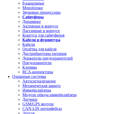
8-канальные
Моноблоки
Звуковые процессоры
Сабвуферы
Динамики
Активные в корпусе
Пассивные в корпусе
Корпуса для сабвуферов
Кабели и фурнитура
Кабели
Оплётка для кабеля
Дистрибьюторы питания
Держатели предохранителей
Предохранители
Клеммы
RCA-коннекторы
Охранные системы
Автосигнализации
Механическая защита
Иммобилайзеры
Модули обхода иммобилайзера
Датчики
GSM/GPS модули
CAN-LIN интерфейсы
Другое