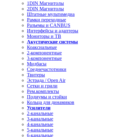
1DIN Магнитолы
2DIN Магнитолы
Штатные мультимедиа
Рамки переходные
Разъемы и CANBUS
Интерфейсы и адаптеры
Мониторы и ТВ
Акустические системы
Коаксиальные
2-компонентные
3-компонентные
Мидбасы
Среднечастотники
Твитеры
Эстрада / Open Air
Сетки и грили
Рем.комплекты
Подиумы и стойки
Кольца для динамиков
Усилители
2-канальные
3-канальные
4-канальные
5-канальные
6-канальные