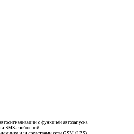
 автосигнализации с функцией автозапуска
или SMS-сообщений
иемника или средствами сети GSM (LBS)