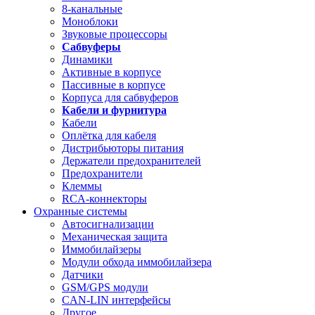
8-канальные
Моноблоки
Звуковые процессоры
Сабвуферы
Динамики
Активные в корпусе
Пассивные в корпусе
Корпуса для сабвуферов
Кабели и фурнитура
Кабели
Оплётка для кабеля
Дистрибьюторы питания
Держатели предохранителей
Предохранители
Клеммы
RCA-коннекторы
Охранные системы
Автосигнализации
Механическая защита
Иммобилайзеры
Модули обхода иммобилайзера
Датчики
GSM/GPS модули
CAN-LIN интерфейсы
Другое