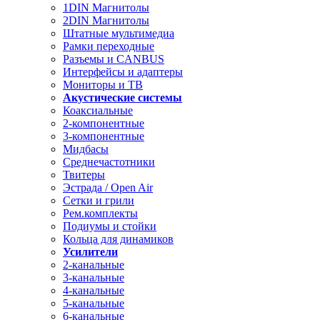
1DIN Магнитолы
2DIN Магнитолы
Штатные мультимедиа
Рамки переходные
Разъемы и CANBUS
Интерфейсы и адаптеры
Мониторы и ТВ
Акустические системы
Коаксиальные
2-компонентные
3-компонентные
Мидбасы
Среднечастотники
Твитеры
Эстрада / Open Air
Сетки и грили
Рем.комплекты
Подиумы и стойки
Кольца для динамиков
Усилители
2-канальные
3-канальные
4-канальные
5-канальные
6-канальные