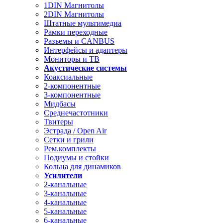
1DIN Магнитолы
2DIN Магнитолы
Штатные мультимедиа
Рамки переходные
Разъемы и CANBUS
Интерфейсы и адаптеры
Мониторы и ТВ
Акустические системы
Коаксиальные
2-компонентные
3-компонентные
Мидбасы
Среднечастотники
Твитеры
Эстрада / Open Air
Сетки и грили
Рем.комплекты
Подиумы и стойки
Кольца для динамиков
Усилители
2-канальные
3-канальные
4-канальные
5-канальные
6-канальные