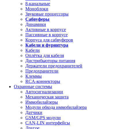
8-канальные
Моноблоки
Звуковые процессоры
Сабвуферы
Динамики
Активные в корпусе
Пассивные в корпусе
Корпуса для сабвуферов
Кабели и фурнитура
Кабели
Оплётка для кабеля
Дистрибьюторы питания
Держатели предохранителей
Предохранители
Клеммы
RCA-коннекторы
Охранные системы
Автосигнализации
Механическая защита
Иммобилайзеры
Модули обхода иммобилайзера
Датчики
GSM/GPS модули
CAN-LIN интерфейсы
Другое