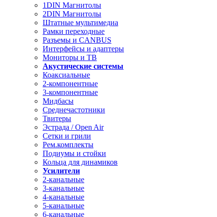
1DIN Магнитолы
2DIN Магнитолы
Штатные мультимедиа
Рамки переходные
Разъемы и CANBUS
Интерфейсы и адаптеры
Мониторы и ТВ
Акустические системы
Коаксиальные
2-компонентные
3-компонентные
Мидбасы
Среднечастотники
Твитеры
Эстрада / Open Air
Сетки и грили
Рем.комплекты
Подиумы и стойки
Кольца для динамиков
Усилители
2-канальные
3-канальные
4-канальные
5-канальные
6-канальные