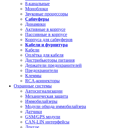
8-канальные
Моноблоки
Звуковые процессоры
Сабвуферы
Динамики
Активные в корпусе
Пассивные в корпусе
Корпуса для сабвуферов
Кабели и фурнитура
Кабели
Оплётка для кабеля
Дистрибьюторы питания
Держатели предохранителей
Предохранители
Клеммы
RCA-коннекторы
Охранные системы
Автосигнализации
Механическая защита
Иммобилайзеры
Модули обхода иммобилайзера
Датчики
GSM/GPS модули
CAN-LIN интерфейсы
Другое