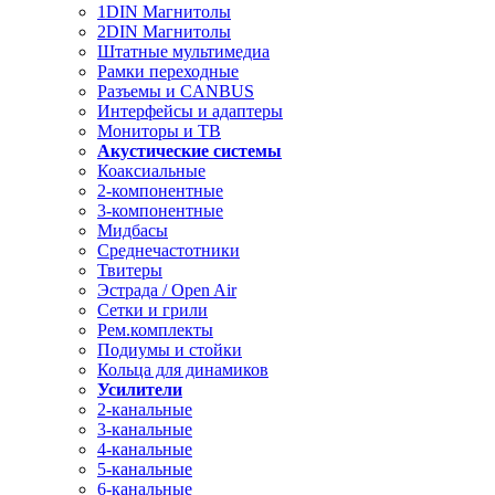
1DIN Магнитолы
2DIN Магнитолы
Штатные мультимедиа
Рамки переходные
Разъемы и CANBUS
Интерфейсы и адаптеры
Мониторы и ТВ
Акустические системы
Коаксиальные
2-компонентные
3-компонентные
Мидбасы
Среднечастотники
Твитеры
Эстрада / Open Air
Сетки и грили
Рем.комплекты
Подиумы и стойки
Кольца для динамиков
Усилители
2-канальные
3-канальные
4-канальные
5-канальные
6-канальные