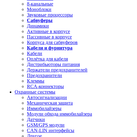
8-канальные
Моноблоки
Звуковые процессоры
Сабвуферы
Динамики
Активные в корпусе
Пассивные в корпусе
Корпуса для сабвуферов
Кабели и фурнитура
Кабели
Оплётка для кабеля
Дистрибьюторы питания
Держатели предохранителей
Предохранители
Клеммы
RCA-коннекторы
Охранные системы
Автосигнализации
Механическая защита
Иммобилайзеры
Модули обхода иммобилайзера
Датчики
GSM/GPS модули
CAN-LIN интерфейсы
Другое