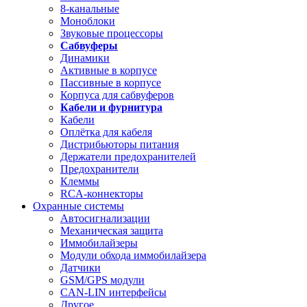
8-канальные
Моноблоки
Звуковые процессоры
Сабвуферы
Динамики
Активные в корпусе
Пассивные в корпусе
Корпуса для сабвуферов
Кабели и фурнитура
Кабели
Оплётка для кабеля
Дистрибьюторы питания
Держатели предохранителей
Предохранители
Клеммы
RCA-коннекторы
Охранные системы
Автосигнализации
Механическая защита
Иммобилайзеры
Модули обхода иммобилайзера
Датчики
GSM/GPS модули
CAN-LIN интерфейсы
Другое