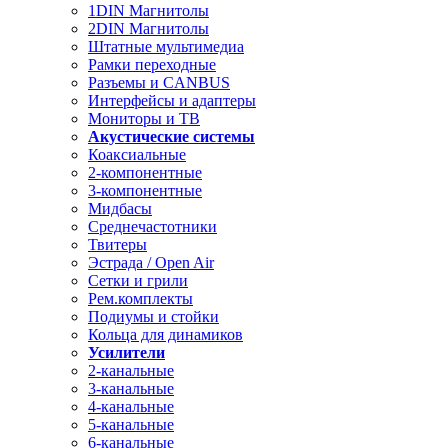
1DIN Магнитолы
2DIN Магнитолы
Штатные мультимедиа
Рамки переходные
Разъемы и CANBUS
Интерфейсы и адаптеры
Мониторы и ТВ
Акустические системы
Коаксиальные
2-компонентные
3-компонентные
Мидбасы
Среднечастотники
Твитеры
Эстрада / Open Air
Сетки и грили
Рем.комплекты
Подиумы и стойки
Кольца для динамиков
Усилители
2-канальные
3-канальные
4-канальные
5-канальные
6-канальные