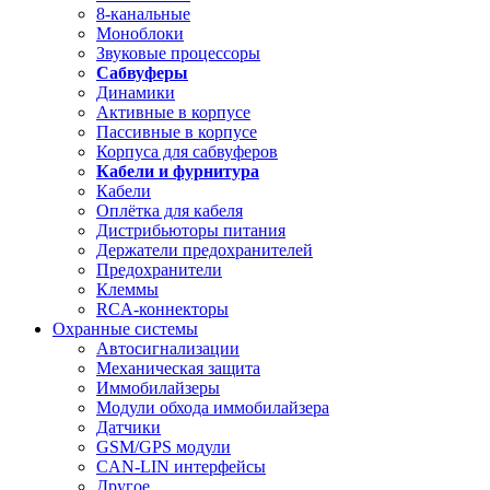
8-канальные
Моноблоки
Звуковые процессоры
Сабвуферы
Динамики
Активные в корпусе
Пассивные в корпусе
Корпуса для сабвуферов
Кабели и фурнитура
Кабели
Оплётка для кабеля
Дистрибьюторы питания
Держатели предохранителей
Предохранители
Клеммы
RCA-коннекторы
Охранные системы
Автосигнализации
Механическая защита
Иммобилайзеры
Модули обхода иммобилайзера
Датчики
GSM/GPS модули
CAN-LIN интерфейсы
Другое