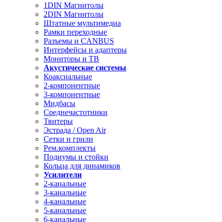
1DIN Магнитолы
2DIN Магнитолы
Штатные мультимедиа
Рамки переходные
Разъемы и CANBUS
Интерфейсы и адаптеры
Мониторы и ТВ
Акустические системы
Коаксиальные
2-компонентные
3-компонентные
Мидбасы
Среднечастотники
Твитеры
Эстрада / Open Air
Сетки и грили
Рем.комплекты
Подиумы и стойки
Кольца для динамиков
Усилители
2-канальные
3-канальные
4-канальные
5-канальные
6-канальные